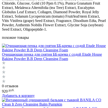
Chloride, Glucose, Gold (10 Ppm 0.1%), Punica Granatum Fruit
Extract, Melaleuca Alternifolia (tea Tree) Extract, Eucalyptus
Globulus Leaf Extract, Collagen, Diamond Powder, Royal Jelly
Extract, Solanum Lycopersicum (tomato) Fruit/leaf/stem Extract,
Vitis Vinifera (grape) Seed Extract, Fragrance, Disodium Edta, Pearl
Powder, Anthemis Nobilis Flower Extract, Glycine Soja (soybean)
Seed Extract, Oligopeptide-1.
похожие товары
Очищающая пенка для снятия ББ-крема с содой Etude House
Baking Powder B.B Deep Cleansing Foam
0 отзывов
руб.
920
Добавить в корзину