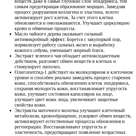
веществ даже в самые глубокие слои эпидермиса, тем
самым предотвращая образование морщин. Замедляя
процесс разрушения коллагена и эластина, золото
активизирует рост клеток. За счет этого клетки
обновляются и омолаживаются. Улучшает циркуляцию
крови и обменные процессы.
Масло чайного дерева оказывает сильный
антимикробный эффект. Борется с закупоркой пор,
нормализует работу сальных желез и выработку
кожного себума, уменьшает жирный блеск.
Экстракт зеленого чая обладает антиоксидантным
действием, разгоняет обмен веществ в клетках и
стимулирует липолиз.
Олигопептид-1 действует на молекулярном и клеточном
уровне и способен реально замедлять процесс старения
кожи, способствовать обновлению клеток эпидермиса,
сохраняя молодость кожи, восстанавливает упругость
кожи, улучшает состояния капилляров на лице,
улучшает цвет кожи лица, увеличивает защитные
свойства кожи.
Экстракты маточного молочка улучшают клеточный
метаболизм, кровообращение, ускоряют обмен веществ,
активизируют естественные процессы обновления и
регенерации. Восстанавливают упругость и
эластичность, предотвращают появление возрастных