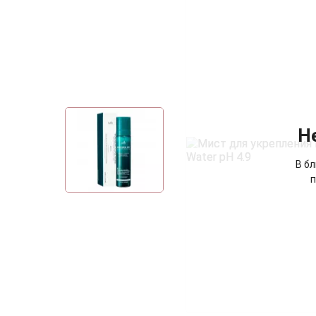
Н
В б
п