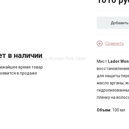
Добавить
Сравнить
ет в наличии
Мист
Lador Wond
лижайшее время товар
восстановления 
оявится в продаже
для защиты пере
масло арганы, ж
гидролизованный
плёнку на волоса
Объем:
100 мл