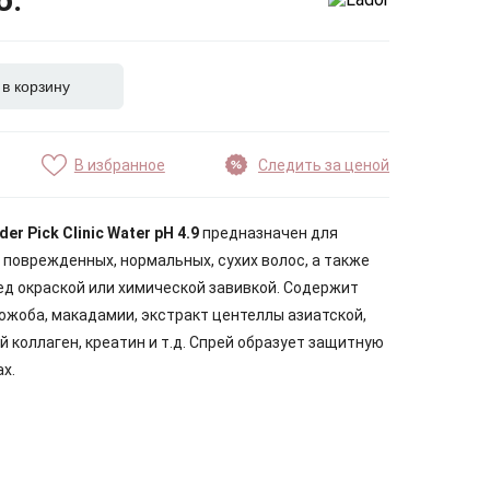
 в корзину
В избранное
Следить за ценой
er Pick Clinic Water pH 4.9
предназначен для
поврежденных, нормальных, сухих волос, а также
д окраской или химической завивкой. Содержит
ожоба, макадамии, экстракт центеллы азиатской,
 коллаген, креатин и т.д. Спрей образует защитную
х.