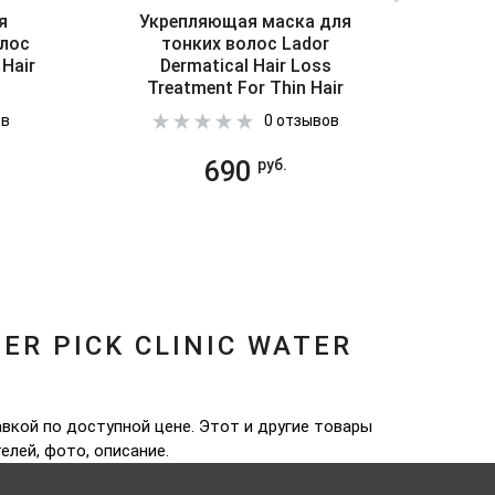
я
Укрепляющая маска для
Ув
олос
тонких волос Lador
бал
 Hair
Dermatical Hair Loss
W
Treatment For Thin Hair
ов
0 отзывов
690
руб.
R PICK CLINIC WATER
авкой по доступной цене. Этот и другие товары
телей, фото, описание.