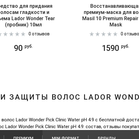
едство для придания
Восстанавливающа
волосам гладкости и
премиум-маска для в
ема Lador Wonder Tear
Masil 10 Premium Repair
(пробник) 10мл
Mask
0 отзывов
0 отзыв
90
1590
руб.
руб.
И ЗАЩИТЫ ВОЛОС LADOR WONDE
олос Lador Wonder Pick Clinic Water pH 4.9 с бесплатной дост
 Lador Wonder Pick Clinic Water pH 4.9: состав, отзывы покупа
ПРЕМИУМ
MINI ФОРМАТ
БРЕНДЫ