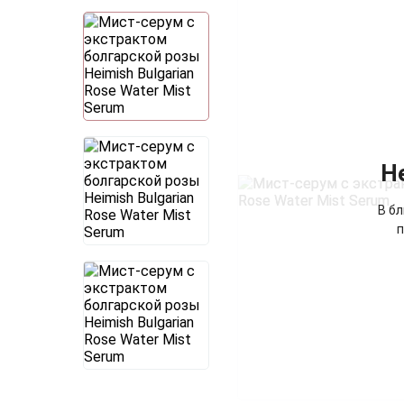
Н
В б
п