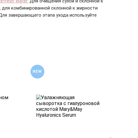
efresh Water.
Для очищения сухой и склонной к
, для комбинированной склонной к жирности
 Для завершающего этапа ухода используйте
NEW