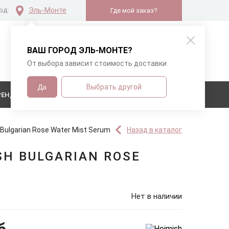
од:
Эль-Монте
Где мой заказ?
В вашей корзине
ВАШ ГОРОД
ЭЛЬ-МОНТЕ
?
нет товаров
От выбора зависит стоимость доставки
Да
Выбрать другой
РЕНДЫ
Bulgarian Rose Water Mist Serum
Назад в каталог
H BULGARIAN ROSE
Нет в наличии
б.