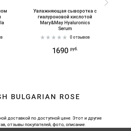
ном
Увлажняющая сыворотка с
Сыв
и
гиалуроновой кислотой
кисл
la
Mary&May Hyaluronics
De 
Serum
ов
0 отзывов
1690
руб.
H BULGARIAN ROSE
ной доставкой по доступной цене. Этот и другие
тав, отзывы покупателей, фото, описание.