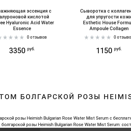
лажняющая эссенция с
Сыворотка с коллаге
алуроновой кислотой
для упругости кож
ree Hyaluronic Acid Water
Esthetic House Formu
Essence
Ampoule Collagen
0 отзывов
0 отзыв
3350
1150
руб.
руб.
ТОМ БОЛГАРСКОЙ РОЗЫ HEIMIS
рской розы Heimish Bulgarian Rose Water Mist Serum с бесплат
 болгарской розы Heimish Bulgarian Rose Water Mist Serum: сос