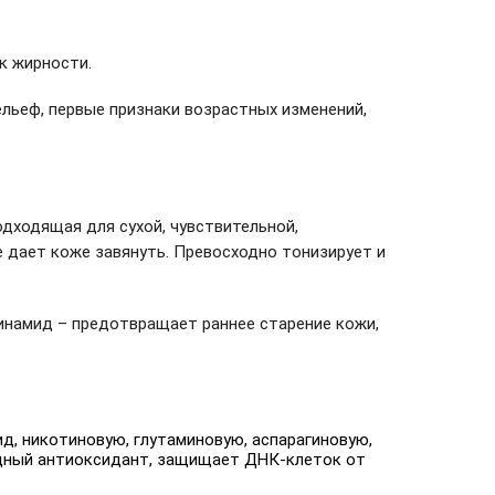
к жирности.
ельеф, первые признаки возрастных изменений,
одходящая для сухой, чувствительной,
не дает коже завянуть. Превосходно тонизирует и
цинамид – предотвращает раннее старение кожи,
ид, никотиновую, глутаминовую, аспарагиновую,
одный антиоксидант, защищает ДНК-клеток от