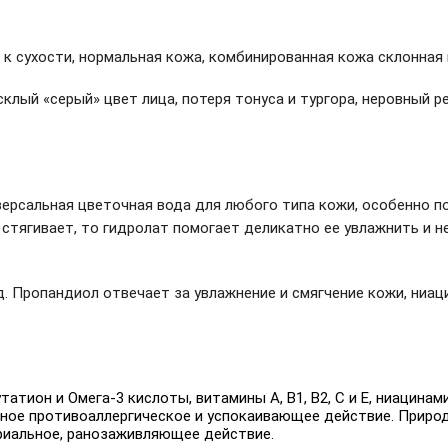
я к сухости, нормальная кожа, комбинированная кожа склонная 
клый «серый» цвет лица, потеря тонуса и тургора, неровный р
версальная цветочная вода для любого типа кожи, особенно п
и стягивает, то гидролат помогает деликатно ее увлажнить и 
д. Пропандиол отвечает за увлажнение и смягчение кожи, ниа
атион и Омега-3 кислоты, витамины А, В1, В2, С и Е, ниацинам
нное противоаллергическое и успокаивающее действие. Прир
риальное, ранозаживляющее действие.