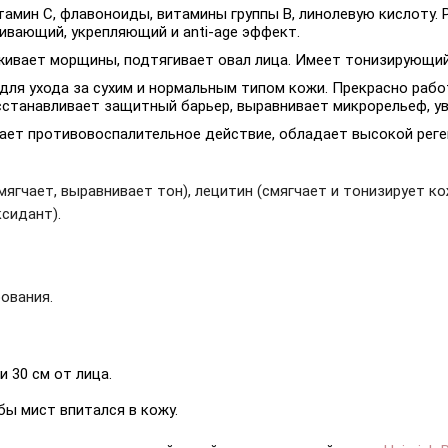
тамин С, флавоноиды, витамины группы В, линолевую кислоту.
ивающий, укрепляющий и anti-age эффект.
аживает морщины, подтягивает овал лица. Имеет тонизирующи
ля ухода за сухим и нормальным типом кожи. Прекрасно работа
станавливает защитный барьер, выравнивает микрорельеф, увл
ает противовоспалительное действие, обладает высокой рег
мягчает, выравнивает тон), лецитин (смягчает и тонизирует ко
ксидант).
ования.
 30 см от лица.
бы мист впитался в кожу.