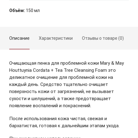
Объём:
150 мл
Описание
Характеристики
Отзывы о товаре (0)
С
ХАРАКТЕРИСТИКИ
Очищающая пенка для проблемной кожи Mary & May
Houttuynia Cordata + Tea Tree Cleansing Foam это
Срок годности
21.10.2022
деликатное очищение для проблемной кожи на
каждый день. Средство тщательно очищает
поверхность кожи от загрязнений, не вызывает
сухости и шелушений, а также предотвращает
появление воспалений и покраснений.
Зарегистрироваться
После использования кожа чистая, свежая и
бархатистая, готовая к дальнейшим этапам ухода.