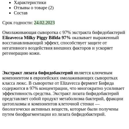
Характеристики
Отзывы о товаре (2)
Состав
Срок годности:
24.02.2023
Омолаживающая сыворотка с 97% экстракта бифидобактерий
Elizavecca Milky Piggy Bifida 97%
оказывает выраженный
восстанавливающий эффект, способствует защите от
негативного воздействия внешних факторов и ускоряет
регенерацию кожи.
Экстракт лизата бифидобактерий
является ключевым
компонентом в европейских омолаживающих сыворотках
класса люкс. В сыворотке от Elizavecca фермент Бифида
содержится в 97% концентрации, что многократно усиливает
эффективность средства. Экстракт лизата бифидобактерий
представляет собой продукт метаболизма бактерий, фракции
цитоплазмы и компонентов клеточной стенки —
биологически активных веществ, которые были получены
путем биофрагментации из лизата бифидобактерий.