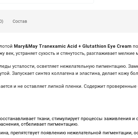
0)
Состав
слотой
Mary&May Tranexamic Acid + Glutathion Eye Cream
по
у век, устраняет сухость и стянутость, разглаживает мелкие
18.10.2024
 следы усталости, осветляет нежелательную пигментацию. Зам
ой. Запускает синтез коллагена и эластина, делает кожу бол
вается и не оставляет липкой пленки. Содержит проверенные
осстанавливает ткани, стимулирует процессы заживления и 
раснения, отбеливает пигментацию.
ина, препятствует появлению нежелательной пигментации, ос