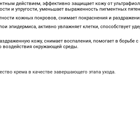
тным действием, эффективно защищает кожу от ультрафиоле
сти и упругости, уменьшает выраженность пигментных пятен
тности кожных покровов, снимает покраснения и раздражен
лои эпидермиса, активно увлажняет клетки, способствует уд
аздраженную кожу, снимает воспаления, помогает в борьбе 
го воздействия окружающей среды.
ство крема в качестве завершающего этапа ухода.