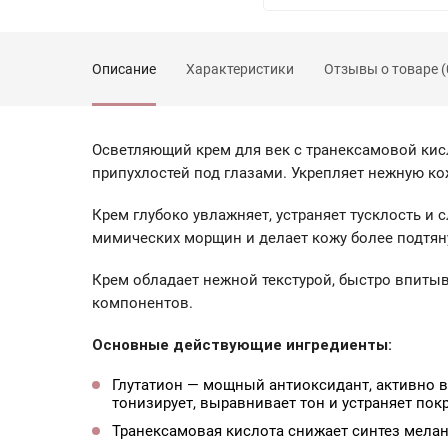
Описание
Характеристики
Отзывы о товаре (
ХАРАКТЕРИСТИКИ
Осветляющий крем для век с транексамовой ки
припухлостей под глазами. Укрепляет нежную кож
Срок годности
Крем глубоко увлажняет, устраняет тусклость и
мимических морщин и делает кожу более подтянут
Зарегистрироваться
Крем обладает нежной текстурой, быстро впиты
компонентов.
Основные действующие ингредиенты:
Глутатион — мощный антиоксидант, активно в
тонизирует, выравнивает тон и устраняет пок
Транексамовая кислота снижает синтез мелан