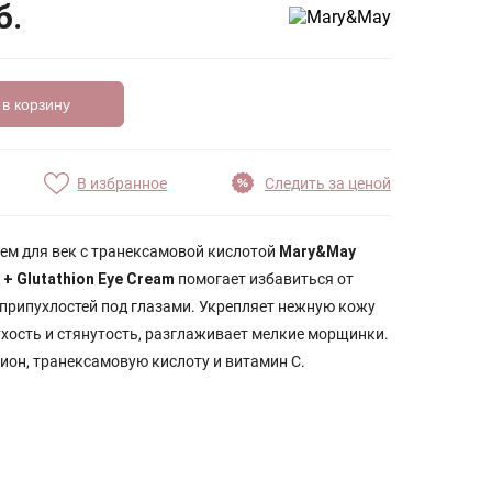
б.
 в корзину
В избранное
Следить за ценой
м для век с транексамовой кислотой
Mary&May
 + Glutathion Eye Cream
помогает избавиться от
 припухлостей под глазами. Укрепляет нежную кожу
сухость и стянутость, разглаживает мелкие морщинки.
ион, транексамовую кислоту и витамин С.