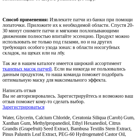
Способ применения:
Извлеките патчи из банки при помощи
лопаточки. Приложите их к необходимой области. Спустя 20-
30 минут снимите патчи и мягкими похлопывающими
движениям полностью впитайте эссенцию. Продукт можно
использовать не только под глазами, но и на других
требующих особого ухода зонах: в области носогубных
складок, на щеках или на лбу.
Так же в нашем каталоге имеется широкий ассортимент
тканевых масок патчей
. Если вы никогда не пользовались
данным продуктом, то наша команда поможет подобрать
оптимальную маску для максимального эффекта.
Написать отзыв
Вы не авторизировались. Зарегистрируйтесь и возможно ваш
отзыв поможет кому-то сделать выбор.
Зарегистрироваться
Water, Glycerin, Calcium Chloride, Ceratonia Siliqua (Carob) Gum,
Xanthan Gum, Methylpropanediol, Ethyl Hexanediol, Citrus
Grandis (Grapefruit) Seed Extract, Bambusa Textilis Stem Extract,
Pinus Palustris Leaf Extract, PEG-60 Hydrogenated Castor Oil,