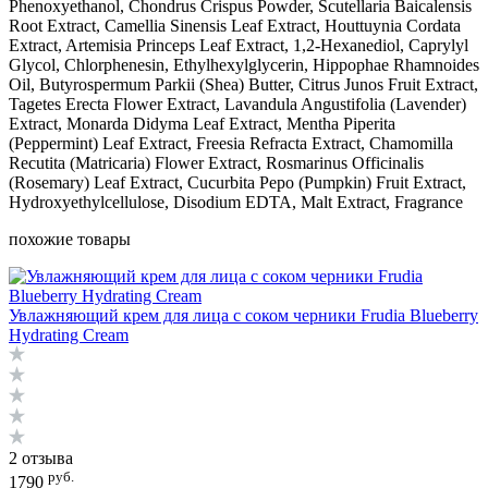
Phenoxyethanol, Chondrus Crispus Powder, Scutellaria Baicalensis
Root Extract, Camellia Sinensis Leaf Extract, Houttuynia Cordata
Extract, Artemisia Princeps Leaf Extract, 1,2-Hexanediol, Caprylyl
Glycol, Chlorphenesin, Ethylhexylglycerin, Hippophae Rhamnoides
Oil, Butyrospermum Parkii (Shea) Butter, Citrus Junos Fruit Extract,
Tagetes Erecta Flower Extract, Lavandula Angustifolia (Lavender)
Extract, Monarda Didyma Leaf Extract, Mentha Piperita
(Peppermint) Leaf Extract, Freesia Refracta Extract, Chamomilla
Recutita (Matricaria) Flower Extract, Rosmarinus Officinalis
(Rosemary) Leaf Extract, Cucurbita Pepo (Pumpkin) Fruit Extract,
Hydroxyethylcellulose, Disodium EDTA, Malt Extract, Fragrance
похожие товары
Увлажняющий крем для лица с соком черники Frudia Blueberry
Hydrating Cream
2 отзыва
руб.
1790