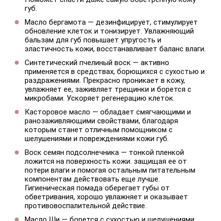
губ.
Масло бергамота — дезинфицирует, стимулирует
обновление клеток и тонизирует. Увлажняющий
бальзам для губ повышает упругость и
эластичность кожи, восстанавливает баланс влаги.
Синтетический пчелиный воск — активно
применяется в средствах, борющихся с сухостью и
раздражениями. Прекрасно проникает в кожу,
увлажняет ее, заживляет трещинки и борется с
микробами. Ускоряет регенерацию клеток.
Касторовое масло — обладает смягчающими и
ранозаживляющими свойствами, благодаря
которым станет отличным помощником с
шелушениями и повреждениями кожи губ.
Воск семян подсолнечника — тонкой пленкой
ложится на поверхность кожи. защищая ее от
потери влаги и помогая остальным питательным
компонентам действовать еще лучше.
Гигиеническая помада оберегает губы от
обветривания, хорошо увлажняет и оказывает
противовоспалительной действие.
Масло Ши — борется с сухостью и шелушениями,