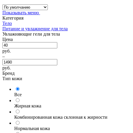
Показывать меню
Категория
Тело
Питание и увлажнение для тела
Увлажняющие гели для тела
Цена
руб.
–
руб.
Бренд
Тип кожи
Все
Жирная кожа
Комбинированная кожа склонная к жирности
Нормальная кожа