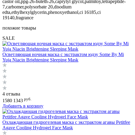
castor oil,ppg-26-buteth-26,caprylyl glycol,palmitoy,tetrapeptide-
7,carbomer,polysorbate 20,disodium
edta,ethylhexylglycerin,phenoxyethanol,ci 16185,ci
19140,fragrance
похожие товары
SALE
Осветляющая ночная маска с экстрактом юдзу Some By Mi
Yuja Niacin Brightening Sleeping Mask
4 отзыва
руб.
1580
1343
Добавить в корзину
Охлаждающая гидрогелевая маска с экстрактом агавы Petitfee
Agave Cooling Hydrogel Face Mask