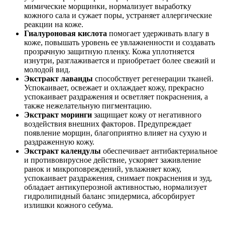
мимические морщинки, нормализует выработку
кожного сала и сужает поры, устраняет аллергические
реакции на коже.
Гиалуроновая кислота
помогает удерживать влагу в
коже, повышать уровень ее увлажненности и создавать
прозрачную защитную пленку. Кожа уплотняется
изнутри, разглаживается и приобретает более свежий и
молодой вид.
Экстракт лаванды
способствует регенерации тканей.
Успокаивает, освежает и охлаждает кожу, прекрасно
успокаивает раздражения и осветляет покраснения, а
также нежелательную пигментацию.
Экстракт моринги
защищает кожу от негативного
воздействия внешних факторов. Предупреждает
появление морщин, благоприятно влияет на сухую и
раздраженную кожу.
Экстракт календулы
обеспечивает антибактериальное
и противовирусное действие, ускоряет заживление
ранок и микроповреждений, увлажняет кожу,
успокаивает раздражения, снимает покраснения и зуд,
обладает антикуперозной активностью, нормализует
гидролипидный баланс эпидермиса, абсорбирует
излишки кожного себума.