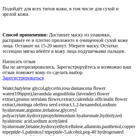
Подойдёт для всех типов кожи, в том числе для сухой и
зрелой кожи.
Способ применения:
Достаньте маску из упаковки,
расправьте ее и плотно приложите к очищенной сухой коже
лица. Оставьте на 15-20 минут. Уберите маску. Остатки
эссенции мягко вбейте в кожу лица подушечками пальцев.
Написать отзыв
Вы не авторизировались. Зарегистрируйтесь и возможно ваш
отзыв поможет кому-то сделать выбор.
Зарегистрироваться
Water,butylene glycol,glycerin,rosa damascena flower
water(196ppm),lavandula angustifolia (lavender) flower
extract,prunus serrulata flower,extract,calendula officinalis flower
extract,moringa oleifera seed extract,1.2-hexanediol,sodium
hyaluronate,arginine,trehalose,glyceryl
polyacrylate,hydroxypropyltrimonium hyaluronate,hydrolyzed
hyaluronic acid,sodium acetylated
hyaluronate,betaine,hydroxyethylcellulose,allantoin,panthenol,copper
tripeptide-1,palmitoyl tripeptide-5,alcohol,peg-40 hydrogenated