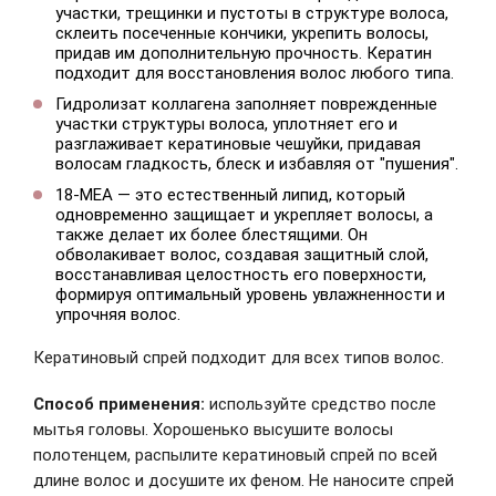
участки, трещинки и пустоты в структуре волоса,
склеить посеченные кончики, укрепить волосы,
придав им дополнительную прочность. Кератин
подходит для восстановления волос любого типа.
Гидролизат коллагена заполняет поврежденные
участки структуры волоса, уплотняет его и
разглаживает кератиновые чешуйки, придавая
волосам гладкость, блеск и избавляя от "пушения".
18-MEA — это естественный липид, который
одновременно защищает и укрепляет волосы, а
также делает их более блестящими. Он
обволакивает волос, создавая защитный слой,
восстанавливая целостность его поверхности,
формируя оптимальный уровень увлажненности и
упрочняя волос.
Кератиновый спрей подходит для всех типов волос.
Способ применения:
используйте средство после
мытья головы. Хорошенько высушите волосы
полотенцем, распылите кератиновый спрей по всей
длине волос и досушите их феном. Не наносите спрей