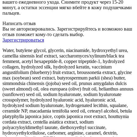
вашего ежедневного ухода. Снимите продукт через 15-20
минут, а остатки эссенции мягко вбейте в кожу подушечками
пальцев.
Написать отзыв
Вы не авторизировались. Зарегистрируйтесь и возможно ваш
отзыв поможет кому-то сделать выбор.
Зарегистрироваться
Water, butylene glycol, glycerin, niacinamide, hydroxyethyl urea,
camellia sinensis leaf extract, saccharomyces/xylinum/bIack tea
femment, acetyl hexapeptide-8, copper tripeptide-1, hydrolyzed
collagen, hydrolyzed silk, hydrolyzed keratin, vaccinium
angustifolium (blueberry) fruit extract, broussonetia extract, glycine
max (soybean) seed extract, butyrospermum parkii (shea) butter,
simmondsia chinensis (jojoba) seed oil, prunus amygdalus dulcis
(sweet almond) oil, olea europaea (olive) fruit oil, helianthus annuus
(sunflower) seed oil, sodium hyaluronate, sodium hyaluronate
crosspolymer, hydrolyzed hyaluronic acid, hyaluronic acid,
hydrołyzed sodium hyaluronate, hydrogenated lecithin, squalane,
ceramide NP, macadamia temifolia seed oil, cetearyl alcohol, betula
platyphylla japonica juice, coptis japonica root extract, houttuynia
cordata extract, centella asiatica extract, sodium
polyacryloyldimethyl taurate, diethoxyethyl succinate,
hydroxyethylcellulose, carbomer, arginine, caramel, dextrin,