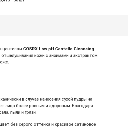
0,4 гр * 30 шт.
ом центеллы
COSRX Low pH Centella Cleansing
о отшелушивания кожи с энзимами и экстрактом
оже.
анически в случае нанесения сухой пудры на
ет лица более ровным и здоровым. Благодаря
ла, пыли и грязи.
вет без серого оттенка и красивое сатиновое