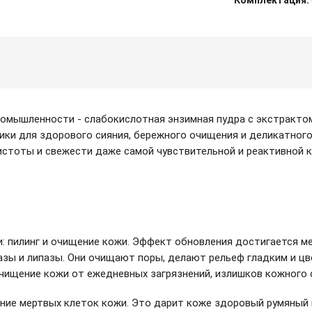
Комплектация:
ромышленности - слабокислотная энзимная пудра с экстракт
ки для здорового сияния, бережного очищения и деликатног
истоты и свежести даже самой чувствительной и реактивной к
 пилинг и очищение кожи. Эффект обновления достигается мех
азы и липазы. Они очищают поры, делают рельеф гладким и цв
щение кожи от ежедневных загрязнений, излишков кожного са
ие мертвых клеток кожи. Это дарит коже здоровый румяный ц