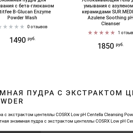
вания с бета-глюканом
умывания с азуленом
titfee B-Glucan Enzyme
керамидами SUR.MED
Powder Wash
Azulene Soothing p
Cleanser
0 отзывов
1 отзы
1490
руб.
1850
руб.
МНАЯ ПУДРА С ЭКСТРАКТОМ Ц
OWDER
 с экстрактом центеллы COSRX Low pH Centella Cleansing Pow
тная энзимная пудра с экстрактом центеллы COSRX Low pH Cent