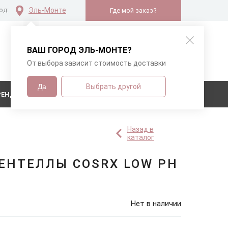
од:
Эль-Монте
Где мой заказ?
В вашей корзине
ВАШ ГОРОД
ЭЛЬ-МОНТЕ
?
нет товаров
От выбора зависит стоимость доставки
Да
Выбрать другой
РЕНДЫ
Назад в
каталог
ЕНТЕЛЛЫ COSRX LOW PH
Нет в наличии