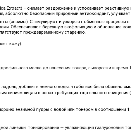
atica Extract) – снимает раздражение и успокаивает реактивную
ния, абсолютно безопасный природный антиоксидант, улучшае
енты (энзимы). Стимулируют и ускоряют обменные процессы в
ами. Обеспечивают бережную эксфолиацию и обновление кожи
епятствуют преждевременному старению.
яет кожу).
гидрофильного масла до нанесения тонера, сыворотки и крем
ладонь, добавить немного воды, чтобы вся была обильно смоч
м линиям лица и в зонах требующих тщательного очищения (Т
рцию энзимной пудры с водой или тонером в соотношении 1:1. 
дной линейки: тонизирование — увлажняющий гиалуроновый т