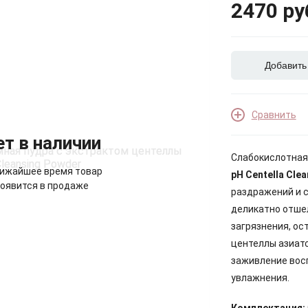
2470 ру
Добавить
Сравнить
ет в наличии
Слабокислотная
лижайшее время товар
pH Centella Cle
оявится в продаже
раздражений и с
деликатно отше
загрязнения, ос
центеллы азиат
заживление вос
увлажнения.