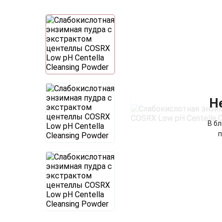
Н
В б
п