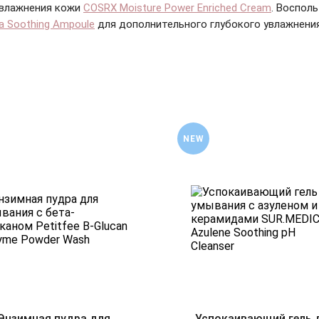
увлажнения кожи
COSRX Moisture Power Enriched Cream
. Воспол
a Soothing Ampoule
для дополнительного глубокого увлажнения
NEW
Энзимная пудра для
Успокаивающий гель 