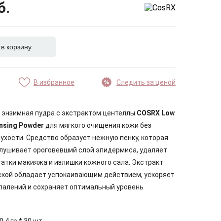
б.
 в корзину
В избранное
Следить за ценой
 энзимная пудра с экстрактом центеллы
COSRX Low
ansing Powder
для мягкого очищения кожи без
ухости. Средство образует нежную пенку, которая
лушивает ороговевший слой эпидермиса, удаляет
татки макияжа и излишки кожного сала. Экстракт
ской обладает успокаивающим действием, ускоряет
палений и сохраняет оптимальный уровень