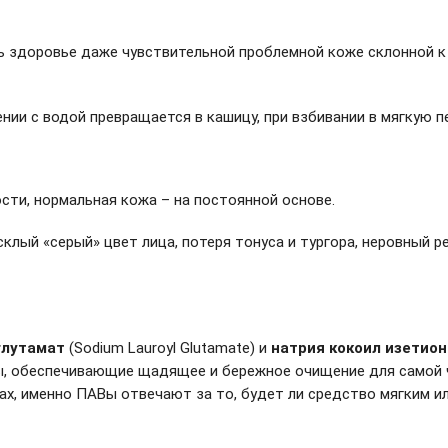
 здоровье даже чувствительной проблемной коже склонной к 
нии с водой превращается в кашицу, при взбивании в мягкую пе
ости, нормальная кожа – на постоянной основе.
клый «серый» цвет лица, потеря тонуса и тургора, неровный р
глутамат
(Sodium Lauroyl Glutamate) и
натрия кокоил изетио
, обеспечивающие щадящее и бережное очищение для самой чу
, именно ПАВы отвечают за то, будет ли средство мягким ил