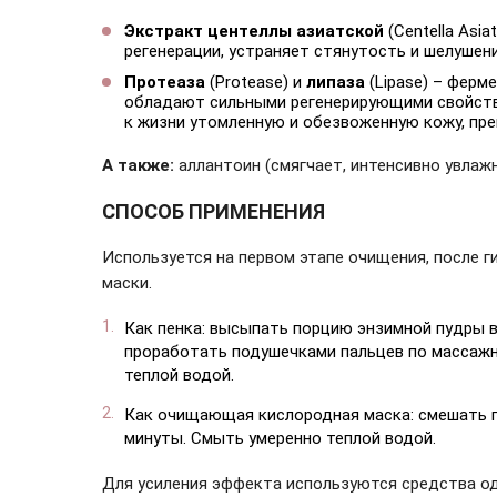
Экстракт центеллы азиатской
(Centella Asi
регенерации, устраняет стянутость и шелуше
Протеаза
(Protease) и
липаза
(Lipase) – ферм
обладают сильными регенерирующими свойств
к жизни утомленную и обезвоженную кожу, пр
А также:
аллантоин (смягчает, интенсивно увлажн
СПОСОБ ПРИМЕНЕНИЯ
Используется на первом этапе очищения, после 
маски.
Как пенка: высыпать порцию энзимной пудры в 
проработать подушечками пальцев по массажны
теплой водой.
Как очищающая кислородная маска: смешать по
минуты. Смыть умеренно теплой водой.
Для усиления эффекта используются средства о