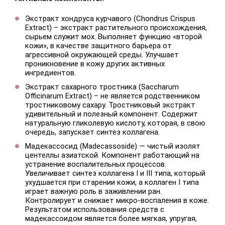
Экстракт хондруса курчавого (Chondrus Crispus
Extract) – экстракт растительного происхождения,
сырьем служит мох. Выполняет функцию «второй
кожи», в качестве защитного барьера от
агрессивной окружающей среды. Улучшает
проникновение в кожу других активных
ингредиентов.
Экстракт сахарного тростника (Saccharum
Officinarum Extract) – не является родственником
тростниковому сахару. Тростниковый экстракт
удивительный и полезный компонент. Содержит
натуральную гликолевую кислоту, которая, в свою
очередь, запускает синтез коллагена.
Мадекассосид (Madecassoside) — чистый изолят
центеллы азиатской. Компонент работающий на
устранение воспалительных процессов.
Увеличивает синтез коллагена I и III типа, который
ухудшается при старении кожи, а коллаген I типа
играет важную роль в заживлении ран.
Контролирует и снижает микро-воспаления в коже.
Результатом использования средств с
мадекассоидом является более мягкая, упругая,