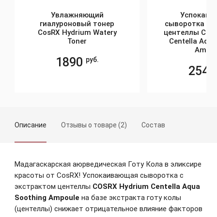
Увлажняющий
Успокаив
гиалуроновый тонер
сыворотка с 
CosRX Hydrium Watery
центеллы COS
Toner
Centella Aqu
Ampou
1890
руб.
254
Описание
Отзывы о товаре (2)
Состав
Мадагаскарская аюрведическая Готу Кола в эликсире
красоты от CosRX! Успокаивающая сыворотка с
экстрактом центеллы
COSRX Hydrium Centella Aqua
Soothing Ampoule
на базе экстракта готу колы
(центеллы) снижает отрицательное влияние факторов